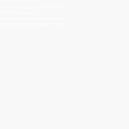
ft mit Ihrer Musik
innen und Bläser sind auch
auf Kirchentagen,
d Workshops zu hören und
Königs Wusterhausen" weit