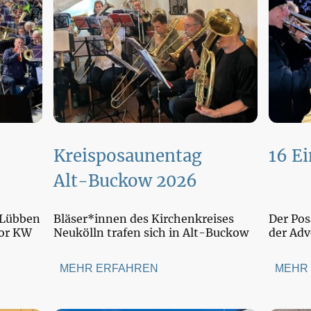
d
Kreisposaunentag
16 Ei
Alt-Buckow 2026
 Lübben
Bläser*innen des Kirchenkreises
Der Po
hor KW
Neukölln trafen sich in Alt-Buckow
der Adv
MEHR ERFAHREN
MEHR