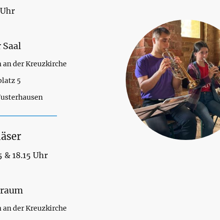
 Uhr
 Saal
an der Kreuzkirche
latz 5
Wusterhausen
läser
5 & 18.15 Uhr
draum
an der Kreuzkirche