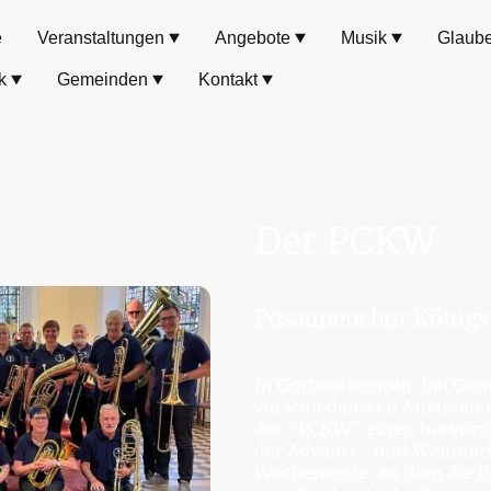
e
Veranstaltungen
Angebote
Musik
Glaub
k
Gemeinden
Kontakt
Der PCKW
Posaunenchor Königs
In Gottesdiensten, bei Gem
verschiedensten Anlässen i
der “PCKW” einen hervorra
der Advents- und Weihnacht
Wochenende, an dem die Bl