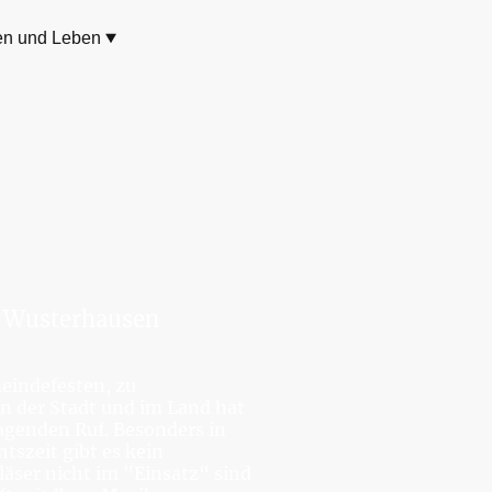
en und Leben
 Wusterhausen
eindefesten, zu
n der Stadt und im Land hat
genden Ruf. Besonders in
szeit gibt es kein
äser nicht im "Einsatz“ sind