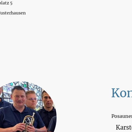
latz 5
Wusterhausen
Kon
Posaunen
Karst