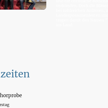
und die christliche Botscha
verkünden. Doch die Bläser
bei zahlreichen Anlässen, 
Landesposaunenfesten un
tragen damit den Namen "
ins Land.
zeiten
horprobe
rstag