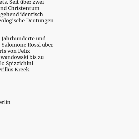
ts. Seit über zwei
und Christentum
tgehend identisch
heologische Deutungen
 Jahrhunderte und
 Salomone Rossi uber
ts von Felix
ewandowski bis zu
lo Spizzichini
illus Kreek.
rlin