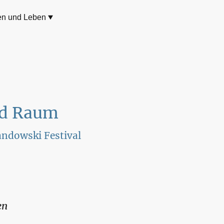
en und Leben
nd Raum
ndowski Festival
en